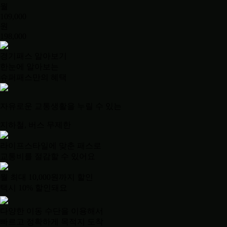
월
109,000
원
198,000
경기패스 알아보기
한눈에 알아보는
슈퍼패스만의 혜택
자유로운 교통생활을 누릴 수 있는
지하철, 버스 무제한
라이프스타일에 맞춘 패스로
교통비를 절감할 수 있어요
월 최대 10,000원까지 할인
택시 10% 할인돼요
다양한 이동 수단을 이용해서
빠르고 정확하게 목적지 도착