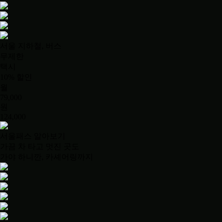
서울 지하철, 버스
무제한
택시
10% 할인
월
79,000
원
124,000
서울패스 알아보기
가끔 차 타고 멋진 곳도
가야 하니깐, 카셰어링까지