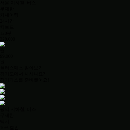
서울 지하철, 버스
무제한
카셰어링
24시간
킥보드
120분
228,000
월
99,000
원
플러스패스 알아보기
경기도에서 사시나요?
경기패스를 준비했어요!
광역 지하철, 버스
무제한
택시
10% 할인